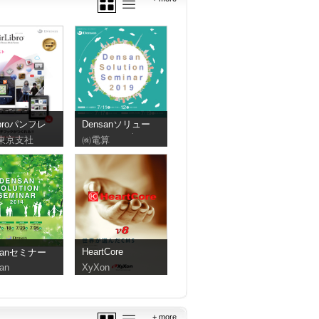
Libroパンフレ
Densanソリュー
ションセミナー
東京支社
㈱電算
2019
HeartCore
sanセミナー
an
XyXon
+ more