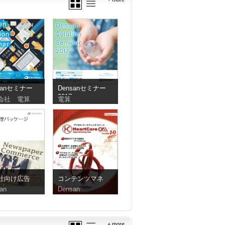
sanセミナー
Densanセミナー
2017
会社 電算
電算
社向け広告
コンテンツマネ
パッケージ
ジメントシステ
an
Densan
ム（CMS）
+ more