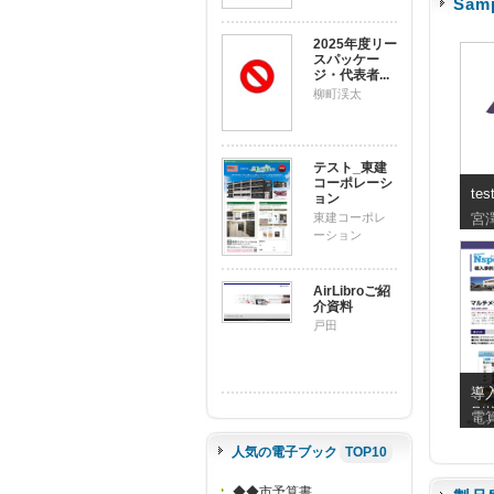
Sam
2025年度リー
スパッケー
ジ・代表者...
柳町渓太
テスト_東建
コーポレーシ
tes
ョン
東建コーポレ
宮
ーション
AirLibroご紹
介資料
戸田
導
刷様
電
人気の電子ブック
TOP10
◆◆市予算書