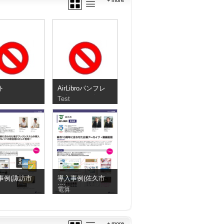
+ more
ト
AirLibroパンフレ
ット マルチメ
Test
ディア追加後
事例(諏訪市
導入事例(佐久市
様)
電算
+ more