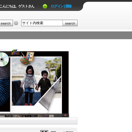
こんにちは。ゲストさん
|
ログイン | 登録