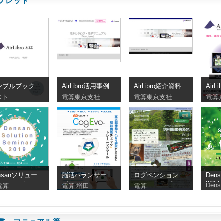
フレット
ンプルブック
AirLibro活用事例
AirLibro紹介資料
Air
ット
スト
電算東京支社
電算東京支社
電算
nsanソリュー
脳活バランサー
ログペンション
Den
2014
ョンセミナー
パンフレット
セシルクラブ
Dens
電算
電算 増田
電算
9