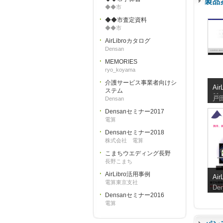
製品
◆◆市
◆◆市査定資料
◆◆市
AirLibroカタログ
Densan
MEMORIES
ryo_koyama
介護サービス事業者向けシ
Ai
ステム
料
戸
Densan
Densanセミナー2017
電算
Densanセミナー2018
株式会社 電算
こまちウエディング長野
長野こまち
AirLibro活用事例
Ai
電算東京支社
De
Densanセミナー2016
電算