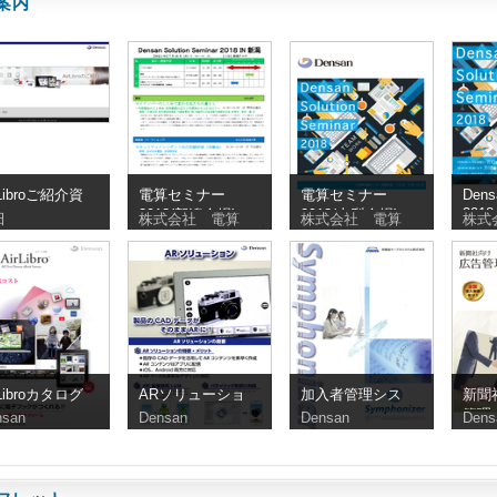
案内
rLibroご紹介資
電算セミナー
電算セミナー
Den
2018
2018(新潟会場)
2018(山梨会場)
田
株式会社 電算
株式会社 電算
株式
rLibroカタログ
ARソリューショ
加入者管理シス
新聞
ン
テム
管理
nsan
Densan
Densan
Dens
「Symphonizer」