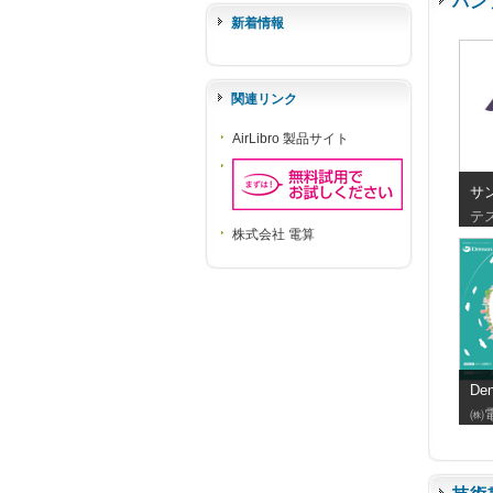
パン
新着情報
関連リンク
AirLibro 製品サイト
サ
テ
株式会社 電算
De
シ
㈱
201