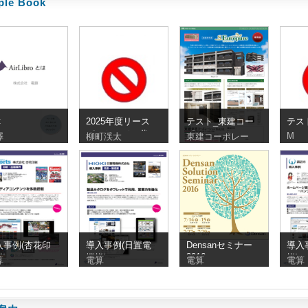
ple Book
t
2025年度リース
テスト_東建コー
テス
パッケージ・代
ポレーション
M
澤
柳町渓太
東建コーポレー
表者会
入事例(杏花印
導入事例(日置電
Densanセミナー
導入
2016
)
機様)
様)
算
電算
電算
電算